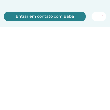
Entrar em contato com Babá
1
Inscreva-se agora
Português
Como funciona
Ajuda
Termos e Privacidade