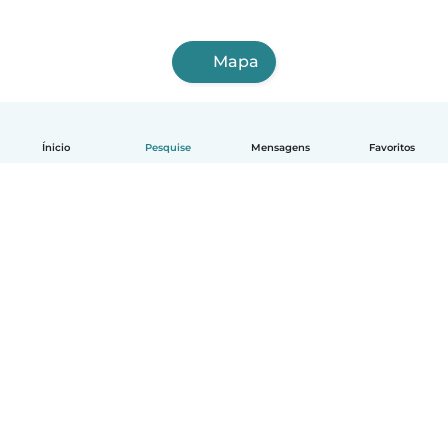
Mapa
Ínicio
Pesquise
Mensagens
Favoritos
Português
Como funciona
Ajuda
Termos e Privacidade
Preços
Informações sobre a empresa
Babysits para Empresas
Normas comunitárias