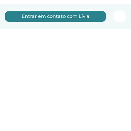
Entrar em contato com Lívia
Português
Como funciona
Ajuda
Termos e Privacidade
Preços
Informações sobre a empresa
Babysits para Empresas
Normas comunitárias