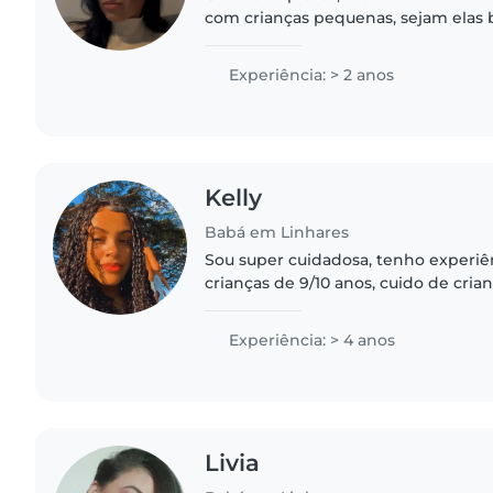
com crianças pequenas, sejam elas b
dos 10 anos. Atualmente, sou grad
com um forte interesse..
Experiência: > 2 anos
Kelly
Babá em Linhares
Sou super cuidadosa, tenho experiê
crianças de 9/10 anos, cuido de cri
Comecei cuidando de filho de amigo
trabalhei em hotelzinho..
Experiência: > 4 anos
Livia