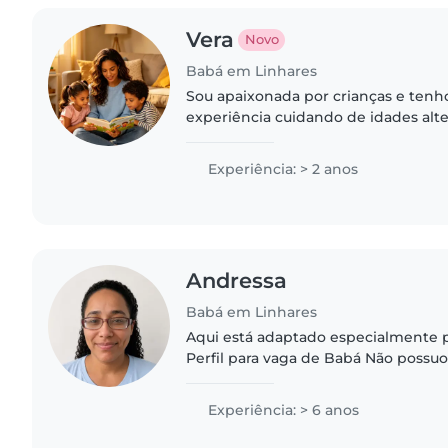
Vera
Novo
Babá em Linhares
Sou apaixonada por crianças e tenh
experiência cuidando de idades alt
música e jogos, além de saber cozin
tarefas escolares. Sou certificada..
Experiência: > 2 anos
Andressa
Babá em Linhares
Aqui está adaptado especialmente p
Perfil para vaga de Babá Não possuo grande formação
escolar, mas trago uma sabedoria pr
cheio de carinho para..
Experiência: > 6 anos