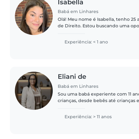
Isabella
Babá em Linhares
Olá! Meu nome é Isabella, tenho 25 anos e sou estudante
de Direito. Estou buscando uma op
porque adoro trabalhar com crianças. Tenho experiên
com crianças..
Experiência: < 1 ano
Eliani de
Babá em Linhares
Sou uma babá experiente com 11 an
crianças, desde bebês até crianças 
Tenho formação em pedagogia e ex
crianças com necessidades especiais,
Experiência: > 11 anos