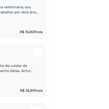
a veterinária, sou
abalhei por dois anos
u bem com crianças e
R$ 15,00/hora
to de cuidar de
mento delas. Acho
mento, na educação e
R$ 25,91/hora