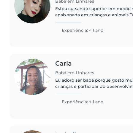
Babá em Linhares
Estou cursando superior em medicin
apaixonada em crianças e animais Tr
e meio na area da pediatria, me do
tenho facilidade..
Experiência: < 1 ano
Carla
Babá em Linhares
Eu adoro ser babá porque gosto mui
crianças e participar do desenvolvi
gratificante poder ajudar no cresci
no bem-estar dos pequenos,..
Experiência: < 1 ano