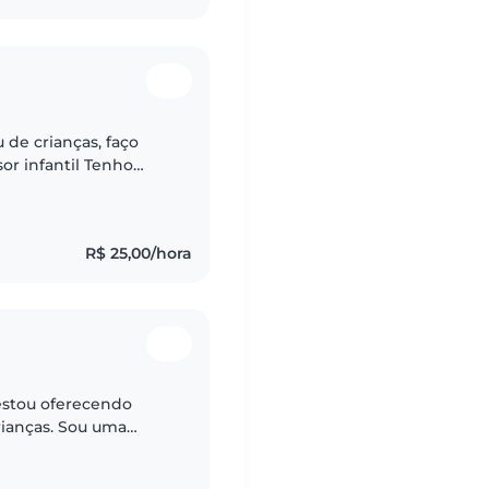
de crianças, faço
or infantil Tenho
s era estagiária em
R$ 25,00/hora
 estou oferecendo
. Sou uma
hosa e muito