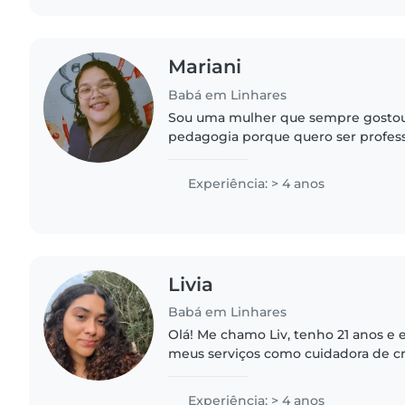
Mariani
Babá em Linhares
Sou uma mulher que sempre gostou 
pedagogia porque quero ser profess
experiências com várias crianças poi
CEIM e hoje sou coordenadora..
Experiência: > 4 anos
Livia
Babá em Linhares
Olá! Me chamo Liv, tenho 21 anos e
meus serviços como cuidadora de crianças
pessoa responsável, paciente, carin
dedicada. Gosto de proporcionar..
Experiência: > 4 anos