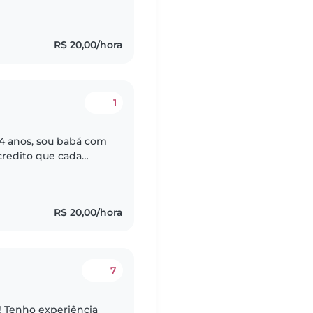
ínica de aba
R$ 20,00/hora
1
4 anos, sou babá com
credito que cada
iente seguro,
R$ 20,00/hora
7
! Tenho experiência