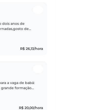
o dois anos de
ernadas,gosto de
har e ajudar nas
R$ 26,13/hora
ara a vaga de babá:
ática e um coração
R$ 20,00/hora