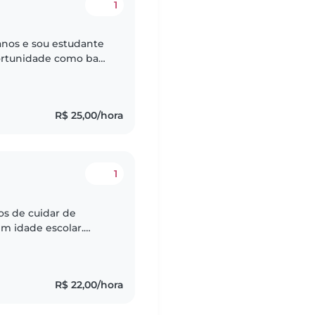
1
ortunidade como babá
cia
R$ 25,00/hora
1
os de cuidar de
em idade escolar.
periência com
..
R$ 22,00/hora