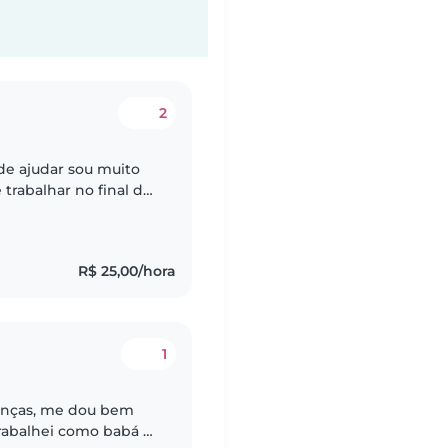
2
de ajudar sou muito
 trabalhar no final de
 antecedência. Tenho
R$ 25,00/hora
1
ianças, me dou bem
rabalhei como babá e