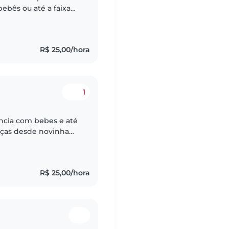
ebês ou até a faixa
uanda em enfermagem,
R$ 25,00/hora
1
ncia com bebes e até
anças desde novinha
s dos meus pais, ja
R$ 25,00/hora