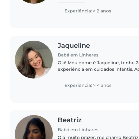
trabalhei por ano e meio em uma cl
(atendimento com crianças autista,..
Experiência: > 2 anos
Jaqueline
Babá em Linhares
Olá! Meu nome é Jaqueline, tenho 2
experiência em cuidados infantis. A
criança merece crescer em um amb
respeitoso e acolhedor — e..
Experiência: > 4 anos
Beatriz
Babá em Linhares
Olá muito prazer, me chamo Beatriz