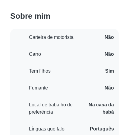
Sobre mim
Carteira de motorista
Não
Carro
Não
Tem filhos
Sim
Fumante
Não
Local de trabalho de
Na casa da
preferência
babá
Línguas que falo
Português