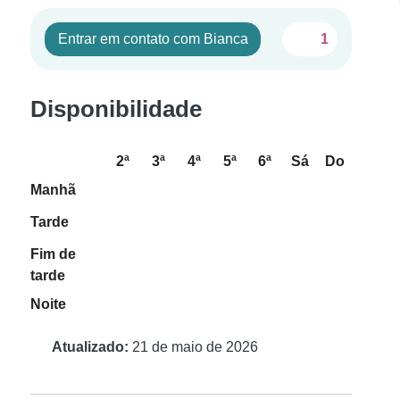
Entrar em contato com Bianca
1
Disponibilidade
2ª
3ª
4ª
5ª
6ª
Sá
Do
Manhã
Tarde
Fim de
tarde
Noite
Atualizado:
21 de maio de 2026