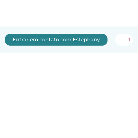
Entrar em contato com Estephany
1
Português
Como funciona
Ajuda
Termos e Privacidade
Preços
Informações sobre a empresa