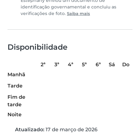
Estephany enviou um documento de
identificação governamental e concluiu as
verificações de foto.
Saiba mais
Disponibilidade
2ª
3ª
4ª
5ª
6ª
Sá
Do
Manhã
Tarde
Fim de
tarde
Noite
Atualizado:
17 de março de 2026