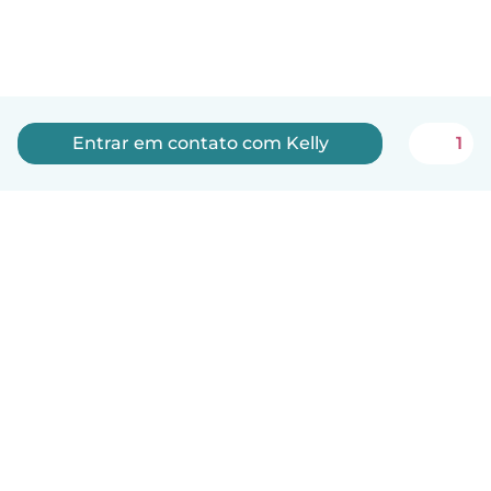
Entrar em contato com Kelly
1
Português
Como funciona
Ajuda
Termos e Privacidade
Preços
Informações sobre a empresa