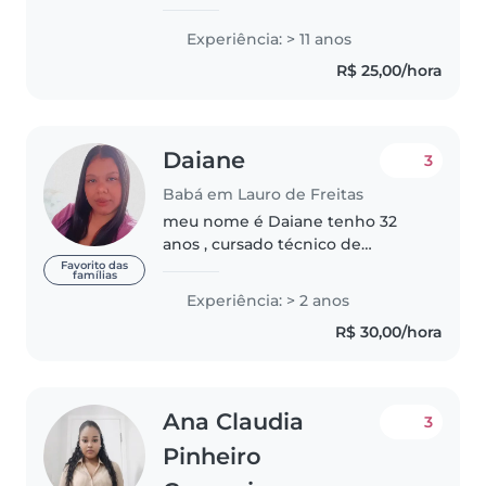
filhos, tenho experiência como
babá e auxiliar de creche. Sou
Experiência: > 11 anos
carinhosa, paciente e organizada,
R$ 25,00/hora
cuidando com atenção,..
Daiane
3
Babá em Lauro de Freitas
meu nome é Daiane tenho 32
anos , cursado técnico de
enfermagem casada,tenho 2
Favorito das
famílias
filhas , tenho experiência com
Experiência: > 2 anos
crianças,amo trabalhar como
R$ 30,00/hora
babá,sou carinhosa,tenho
paciência com as..
Ana Claudia
3
Pinheiro