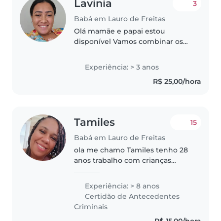
Lavinia
3
Babá em Lauro de Freitas
Olá mamãe e papai estou
disponível Vamos combinar os
horários. falem comigo para ser a
babá ou folguista de vocês. Sou
Experiência: > 3 anos
mamãe de duas princesas tenho
R$ 25,00/hora
experiência em carteira a 3
anos...
Tamiles
15
Babá em Lauro de Freitas
ola me chamo Tamiles tenho 28
anos trabalho com crianças
desde os 14 anos sou responsável
e pontual sou muito paciente e
Experiência: > 8 anos
amorosa gosto muito de
Certidão de Antecedentes
trabalhar com crianças. tenho
Criminais
experiência..
R$ 15,00/hora