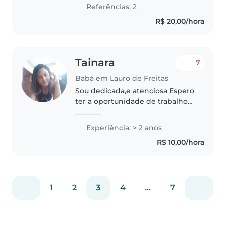
DE 21 ANOS . SOU CARINHOSA ,
Referências: 2
EDUCADA ,SEI RESPEITAR O
R$ 20,00/hora
ESPAÇO DOS PATROES , SOU..
Tainara
7
Babá em Lauro de Freitas
Sou dedicada,e atenciosa Espero
ter a oportunidade de trabalho
que procuro aqui,e também
estou ansiosa pra conhecer
Experiência: > 2 anos
familias que procuram uma baba
R$ 10,00/hora
para seus babys,
1
2
3
4
...
7