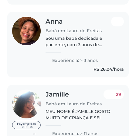
Anna
Babá em Lauro de Freitas
Sou uma babá dedicada e
paciente, com 3 anos de
experiência cuidando de
crianças de todas as idades.
Experiência: > 3 anos
Adoro desenhar, ler e fazer
R$ 26,04/hora
artesanato com as crianças, além
de ajudar com tarefas..
Jamille
29
Babá em Lauro de Freitas
MEU NOME É JAMILLE GOSTO
MUITO DE CRIANÇA E SEI
CUIDAR E DAR CARINHO SOU
Favorito das
famílias
DIVORCIADA TENHO UM FILHO
Experiência: > 11 anos
(1)