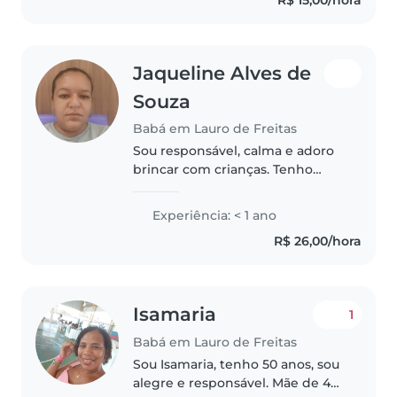
Jaqueline Alves de
Souza
Babá em Lauro de Freitas
Sou responsável, calma e adoro
brincar com crianças. Tenho
experiência cuidando de
crianças pequenas e ajudo em
Experiência: < 1 ano
tarefas domésticas quando
R$ 26,00/hora
necessário. Meu ensino médio
está completo..
Isamaria
1
Babá em Lauro de Freitas
Sou Isamaria, tenho 50 anos, sou
alegre e responsável. Mãe de 4