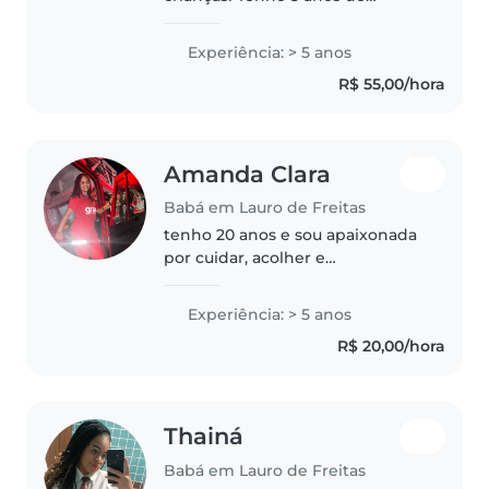
experiência com bebês, crianças
pequenas e adolescentes.
Experiência: > 5 anos
Criativa e dedicada, ajudo com
R$ 55,00/hora
lições, música e jogos. Cuido de
animais..
Amanda Clara
Babá em Lauro de Freitas
tenho 20 anos e sou apaixonada
por cuidar, acolher e
proporcionar momentos felizes
às crianças. 💖🧸 Atualmente
Experiência: > 5 anos
trabalho como assistente
R$ 20,00/hora
administrativo e curso Bombeiro
Civil, com formação..
Thainá
Babá em Lauro de Freitas