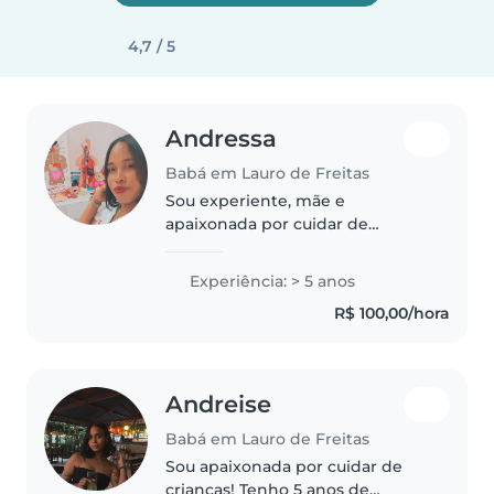
4,7 / 5
Andressa
Babá em Lauro de Freitas
Sou experiente, mãe e
apaixonada por cuidar de
crianças. Tenho cinco anos de
experiência com bebês, crianças
Experiência: > 5 anos
pequenas e pré-escolares,
R$ 100,00/hora
incluindo habilidades com TDAH
e autismo. Gosto..
Andreise
Babá em Lauro de Freitas
Sou apaixonada por cuidar de
crianças! Tenho 5 anos de