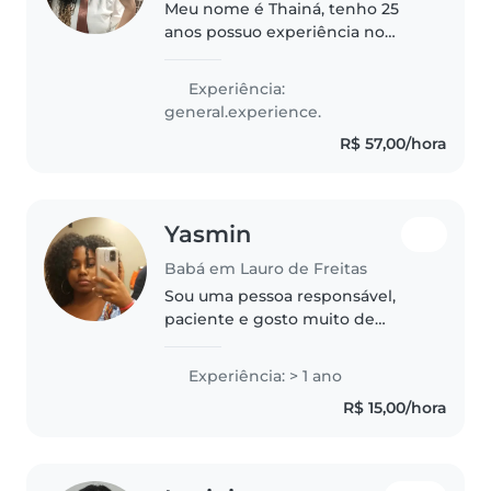
Meu nome é Thainá, tenho 25
anos possuo experiência no
cuidado de crianças, sou uma
pessoa responsável, pontual,
Experiência:
proativa, comunicativa, paciente
general.experience.
e dedicada. Tenho facilidade
R$ 57,00/hora
para..
Yasmin
Babá em Lauro de Freitas
Sou uma pessoa responsável,
paciente e gosto muito de
crianças. Embora eu não tenha
experiência profissional como
Experiência: > 1 ano
babá, tenho experiência
R$ 15,00/hora
cuidando dos meus irmãos e
primos, auxiliando..