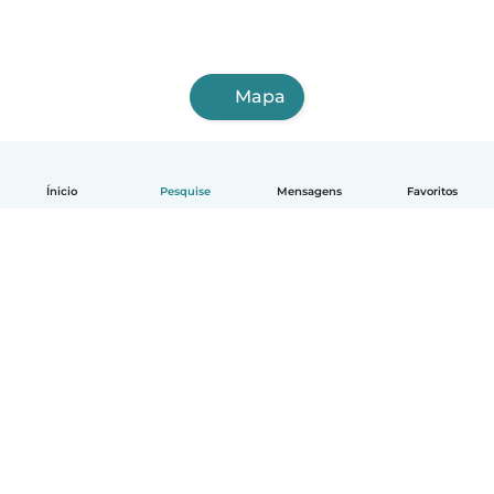
Mapa
Ínicio
Pesquise
Mensagens
Favoritos
Português
Como funciona
Ajuda
Termos e Privacidade
Preços
Informações sobre a empresa
Babysits para Empresas
Normas comunitárias