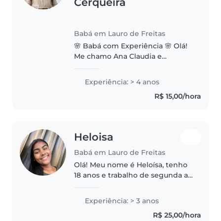
Cerqueira
Babá em Lauro de Freitas
🌸 Babá com Experiência 🌸 Olá!
Me chamo Ana Claudia e
trabalho como babá desde os 14
anos. Tenho ampla experiência
Experiência: > 4 anos
com crianças de diferentes
R$ 15,00/hora
idades, inclusive bebês. Sou a
mais velha..
Heloisa
Babá em Lauro de Freitas
Olá! Meu nome é Heloísa, tenho
18 anos e trabalho de segunda a
sexta-feira em uma escola, o que
me proporciona experiência no
Experiência: > 3 anos
cuidado, atenção e convivência
R$ 25,00/hora
diária com crianças. Sou..