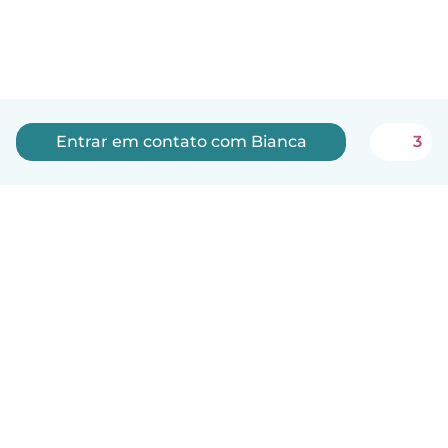
Entrar em contato com Bianca
3
Português
Como funciona
Ajuda
Termos e Privacidade
Preços
Informações sobre a empresa