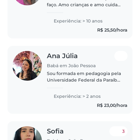
faço. Amo crianças e amo cuidar
e educar. Sou alegre e
brincalhona. Sou mãe. Estudei e
Experiência: > 10 anos
estudo sobre crianças. Sou
R$ 25,50/hora
professora, pedagoga e
psicopedagoga..
Ana Júlia
Babá em João Pessoa
Sou formada em pedagogia pela
Universidade Federal da Paraíba
e trabalhei por 2 anos na área da
educação especial em escolas da
Experiência: > 2 anos
rede pública de João Pessoa. Em
R$ 23,00/hora
2025, escrevi um livro..
Sofia
3