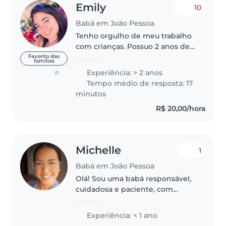
Emily
10
Babá em João Pessoa
Tenho orgulho de meu trabalho
com crianças. Possuo 2 anos de
experiência cuidando de bebês,
Favorito das
famílias
crianças pequenas, pré-escolares
Experiência: > 2 anos
(1)
e escolares, incluindo aquelas
Tempo médio de resposta: 17
com necessidades especiais,..
minutos
R$ 20,00/hora
Michelle
1
Babá em João Pessoa
Olá! Sou uma babá responsável,
cuidadosa e paciente, com
habilidades em desenho, leitura
e música. Tenho experiência com
Experiência: < 1 ano
crianças de todas as idades,