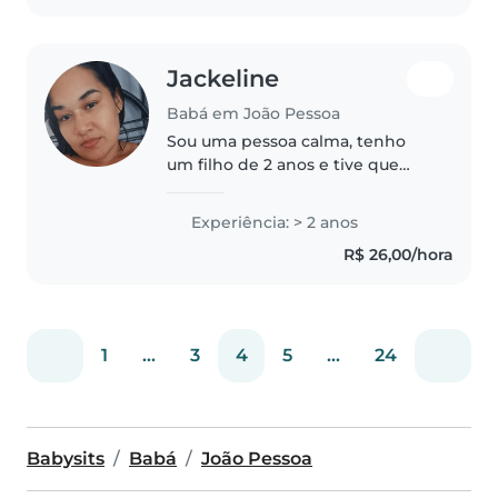
carteira..
Jackeline
Babá em João Pessoa
Sou uma pessoa calma, tenho
um filho de 2 anos e tive que
parar de trabalhar por que tive
que ficar com ele. Vou cuidar do
Experiência: > 2 anos
seu filho da forma que cuido do
R$ 26,00/hora
meu com muito amor e carinho
1
...
3
4
5
...
24
Babysits
Babá
João Pessoa