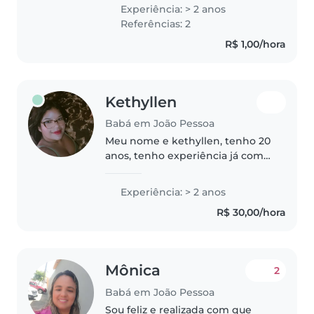
bebês. Adoro ler, cantar e brincar
Experiência: > 2 anos
com as crianças. Sou confortável
Referências: 2
com animais de estimação..
R$ 1,00/hora
Kethyllen
Babá em João Pessoa
Meu nome e kethyllen, tenho 20
anos, tenho experiência já com
crianças, já cuidei de dois bebês,
um que tinha 6 mês, cuidei até 2
Experiência: > 2 anos
anos, e eles gostam sempre de
R$ 30,00/hora
mim, e eu gosto muito..
Mônica
2
Babá em João Pessoa
Sou feliz e realizada com que