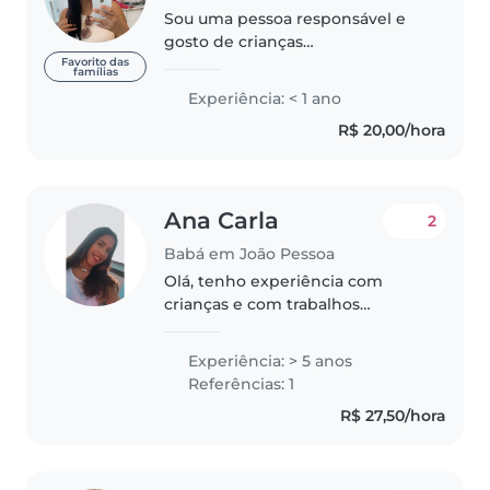
Sou uma pessoa responsável e
gosto de crianças
,principalmente bebê . Cuidei de
Favorito das
famílias
uma bebê de 3 meses e outra
Experiência: < 1 ano
criança de quase 1 aninho Pego
R$ 20,00/hora
as funções rápido ,sou muito
comprometida..
Ana Carla
2
Babá em João Pessoa
Olá, tenho experiência com
crianças e com trabalhos
domésticos, tenho 24 anos.
Terminei o ensino médio em
Experiência: > 5 anos
2019. Gosto de crianças, de
Referências: 1
brincar com elas, e ensinar o que
R$ 27,50/hora
estiver ao meu..