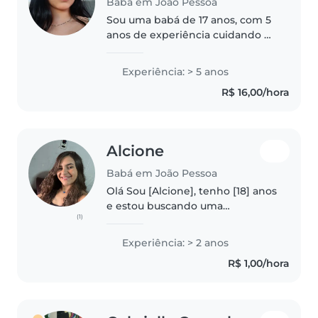
Babá em João Pessoa
Sou uma babá de 17 anos, com 5
anos de experiência cuidando de
crianças de todas as idades, de
bebês a pré-adolescentes(meus
Experiência: > 5 anos
irmãos e primos). Sou paciente,
R$ 16,00/hora
responsável e amigável,..
Alcione
Babá em João Pessoa
Olá Sou [Alcione], tenho [18] anos
e estou buscando uma
(1)
oportunidade como babá.
Sempre fui muito comunicativa,
Experiência: > 2 anos
paciente e responsável. Embora
R$ 1,00/hora
esteja iniciando na área
profissional,..