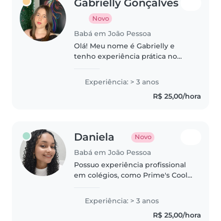
Gabrielly Gonçalves
Novo
Babá em João Pessoa
Olá! Meu nome é Gabrielly e
tenho experiência prática no
cuidado de crianças, adquirida ao
longo dos anos auxiliando
Experiência: > 3 anos
famílias e pessoas próximas.
R$ 25,00/hora
Durante esse período, fui
responsável..
Daniela
Novo
Babá em João Pessoa
Possuo experiência profissional
em colégios, como Prime's Cool
e GGE, com atuação no
acompanhamento e cuidado de
Experiência: > 3 anos
crianças de 8 meses e 1 a 10 anos.
R$ 25,00/hora
Experiência comprovada em