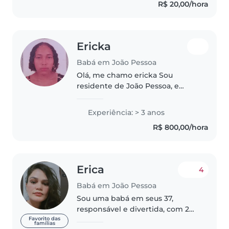
R$ 20,00/hora
desde bebês até escolares. Sou..
Ericka
Babá em João Pessoa
Olá, me chamo ericka Sou
residente de João Pessoa, e
estou procurando novas
oportunidades de emprego ou
Experiência: > 3 anos
experiências para por no
R$ 800,00/hora
currículo. Amo crianças e
principalmente animais...
Erica
4
Babá em João Pessoa
Sou uma babá em seus 37,
responsável e divertida, com 2
anos de experiência cuidando de
Favorito das
famílias