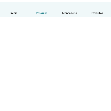
Ínicio
Pesquise
Mensagens
Favoritos
Português
Como funciona
Ajuda
Termos e Privacidade
Preços
Informações sobre a empresa
Babysits para Empresas
Normas comunitárias
© Babysits B.V.