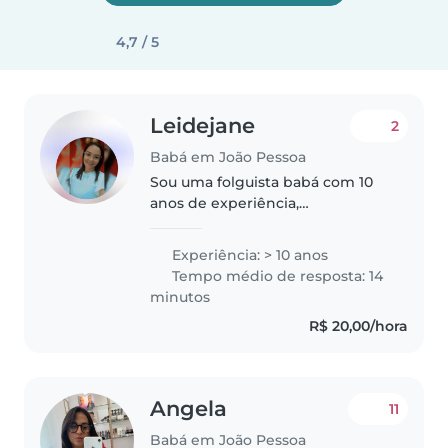
4,7 / 5
Leidejane
2
Babá em João Pessoa
Sou uma folguista babá com 10
anos de experiência,
principalmente com bebês. Sou
paciente, calma e gosto de fazer
Experiência: > 10 anos
atividades musicais com as
Tempo médio de resposta: 14
crianças. Tenho experiência em
minutos
cuidar de..
R$ 20,00/hora
Angela
11
Babá em João Pessoa