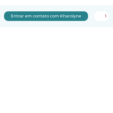
Entrar em contato com Kharolyne
1
Português
Como funciona
Ajuda
Termos e Privacidade
Preços
Informações sobre a empresa
Babysits para Empresas
Normas comunitárias