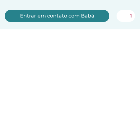
Entrar em contato com Babá
1
Inscreva-se agora
Português
Como funciona
Ajuda
Termos e Privacidade
Preços
Informações sobre a empresa