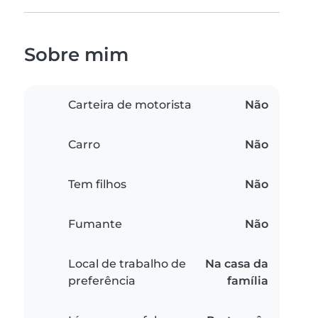
Sobre mim
Carteira de motorista
Não
Carro
Não
Tem filhos
Não
Fumante
Não
Local de trabalho de
Na casa da
preferência
família