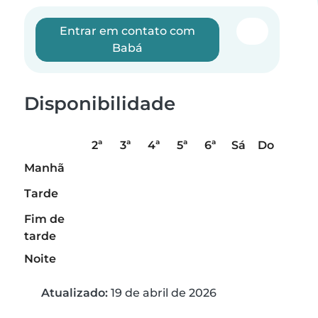
Entrar em contato com
Babá
Disponibilidade
2ª
3ª
4ª
5ª
6ª
Sá
Do
Manhã
Tarde
Fim de
tarde
Noite
Atualizado:
19 de abril de 2026