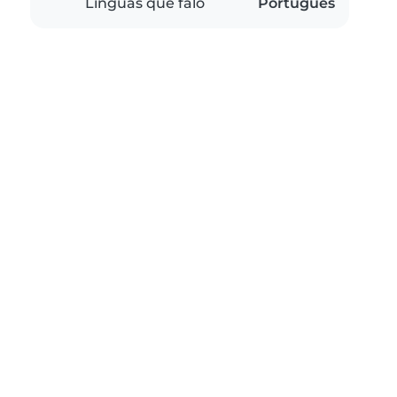
Línguas que falo
Português