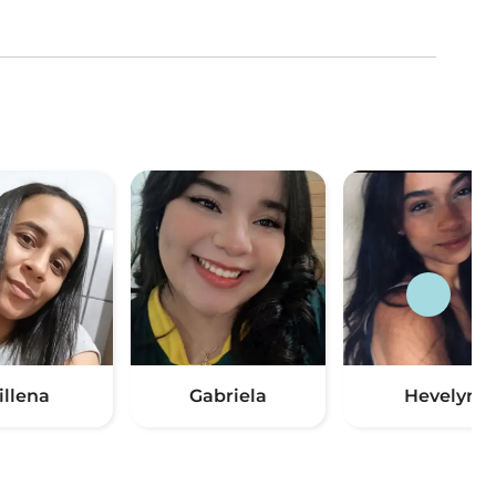
illena
Gabriela
Hevelyn