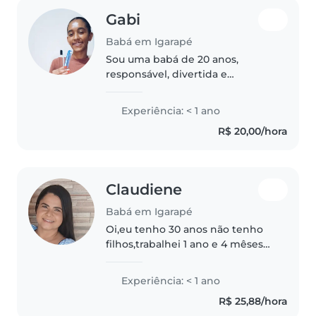
Gabi
Babá em Igarapé
Sou uma babá de 20 anos,
responsável, divertida e
amigável. Tenho experiência
com crianças pequenas,
Experiência: < 1 ano
incluindo bebês e pré-escolares.
R$ 20,00/hora
Embora ainda esteja iniciando
minha carreira,..
Claudiene
Babá em Igarapé
Oi,eu tenho 30 anos não tenho
filhos,trabalhei 1 ano e 4 mêses
cuidando de uma bebê,quando
comecei ela tinha 1 ano e 4
Experiência: < 1 ano
mêses,sai ela tava pra quase
R$ 25,88/hora
completa seus 3 aninhos,cuidei