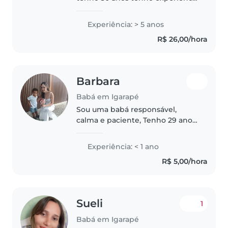
como babá referencia estou
disponível período da tarde e
Experiência: > 5 anos
noturno aos sábados feriados
R$ 26,00/hora
também estou disponível para..
Barbara
Babá em Igarapé
Sou uma babá responsável,
calma e paciente, Tenho 29 anos
, sou casada e com um filho de 3
anos, sou formada em Tecnologia
Experiência: < 1 ano
em Gestão Comercial. Tenho
R$ 5,00/hora
carro e disponibilidade para
cuidar..
Sueli
1
Babá em Igarapé