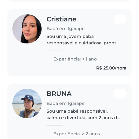
também..
Cristiane
Babá em Igarapé
Sou uma jovem babá
responsável e cuidadosa, pronta
para cuidar das crianças com
carinho e atenção. Tenho
Experiência: < 1 ano
habilidades em desenho, leitura
R$ 25,00/hora
e música, e estou confortável
com animais de..
BRUNA
Babá em Igarapé
Sou uma babá responsável,
calma e divertida, com 2 anos de
experiência cuidando de bebês
e crianças pequenas. Gosto de
Experiência: > 2 anos
ajudar com as tarefas da escola e