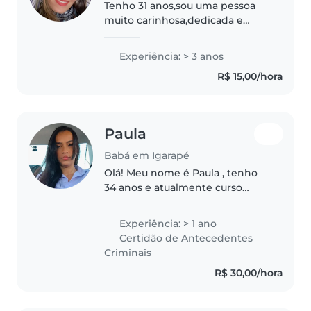
Tenho 31 anos,sou uma pessoa
muito carinhosa,dedicada e
paciente com criança,tenho 2
filhos e de 6 anos e outra de 2
Experiência: > 3 anos
anos,já cuidei de crianças e
R$ 15,00/hora
tenho experiência.. Gosto muito
de..
Paula
Babá em Igarapé
Olá! Meu nome é Paula , tenho
34 anos e atualmente curso
Licenciatura em Pedagogia no 4°
semestre. Sempre tive contato
Experiência: > 1 ano
com crianças, participando dos
Certidão de Antecedentes
cuidados de familiares e
Criminais
desenvolvendo..
R$ 30,00/hora