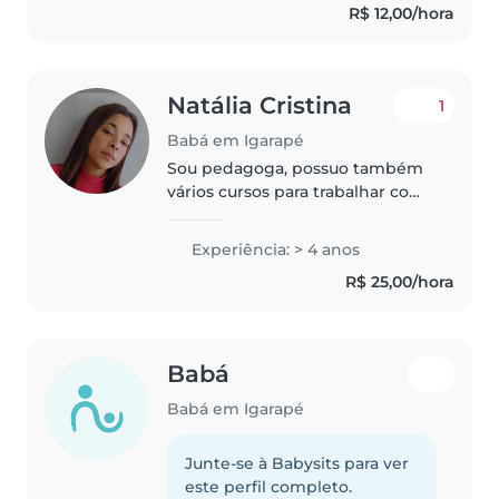
R$ 12,00/hora
adoro atividades criativas..
Natália Cristina
1
Babá em Igarapé
Sou pedagoga, possuo também
vários cursos para trabalhar com
a inclusão, gosto de músicas,
Desenhos ,sou comunicativa e
Experiência: > 4 anos
amiga, sou responsável também.
R$ 25,00/hora
Gosto de criança de ensinar..
Babá
Babá em Igarapé
Junte-se à Babysits para ver
este perfil completo.