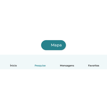
Mapa
Ínicio
Pesquise
Mensagens
Favoritos
Português
Como funciona
Ajuda
Termos e Privacidade