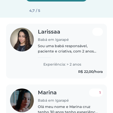
4,7 / 5
Larissaa
Babá em Igarapé
Sou uma babá responsável,
paciente e criativa, com 2 anos
de experiência cuidando de
crianças em idade pré-escolar e
Experiência: > 2 anos
escolar. Tenho certificação em
R$ 22,00/hora
primeiros socorros e adoro
atividades..
Marina
1
Babá em Igarapé
Olá meu nome e Marina cruz
tenho 30 anos tenho experiência