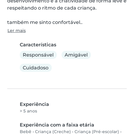
desenvolvimento e a criatividade de forma leve e 
respeitando o ritmo de cada criança.

também me sinto confortável..
Ler mais
Características
Responsável
Amigável
Cuidadoso
Experiência
> 5 anos
Experiência com a faixa etária
Bebê
•
Criança (Creche)
•
Criança (Pré-escolar)
•