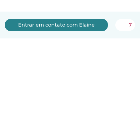
Entrar em contato com Elaine
7
Português
Como funciona
Ajuda
Termos e Privacidade
Preços
Informações sobre a empresa
Babysits para Empresas
Normas comunitárias