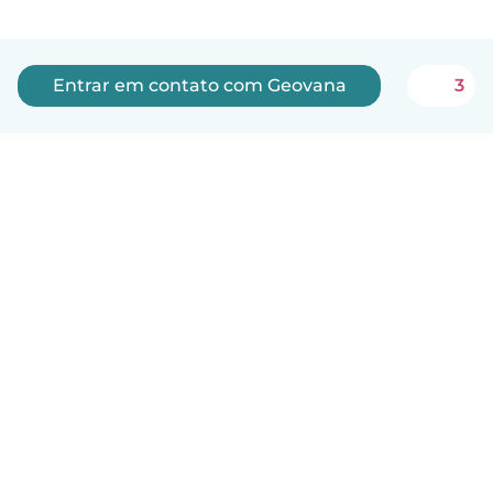
Entrar em contato com Geovana
3
Português
Como funciona
Ajuda
Termos e Privacidade
Preços
Informações sobre a empresa
Babysits para Empresas
Normas comunitárias