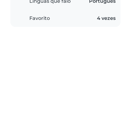
Línguas que falo
Português
Favorito
4 vezes