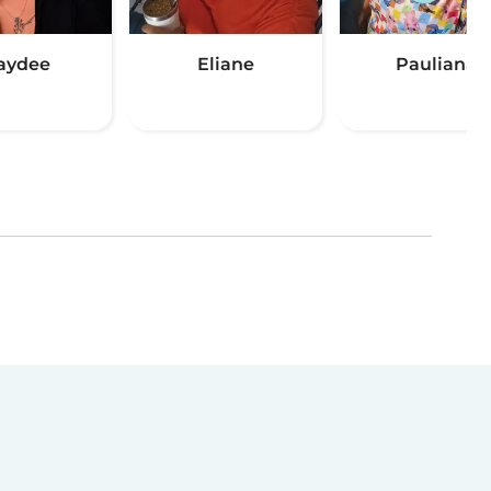
aydee
Eliane
Pauliana