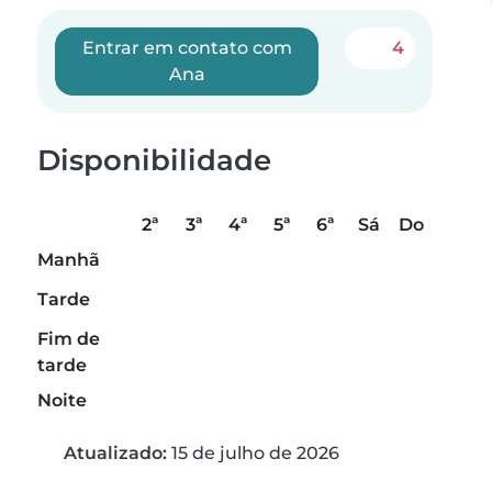
Entrar em contato com
4
Ana
Disponibilidade
2ª
3ª
4ª
5ª
6ª
Sá
Do
Manhã
Tarde
Fim de
tarde
Noite
Atualizado:
15 de julho de 2026