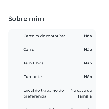
Sobre mim
Carteira de motorista
Não
Carro
Não
Tem filhos
Não
Fumante
Não
Local de trabalho de
Na casa da
preferência
família