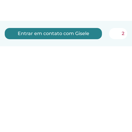
Entrar em contato com Gisele
2
Português
Como funciona
Ajuda
Termos e Privacidade
Preços
Informações sobre a empresa
Babysits para Empresas
Normas comunitárias