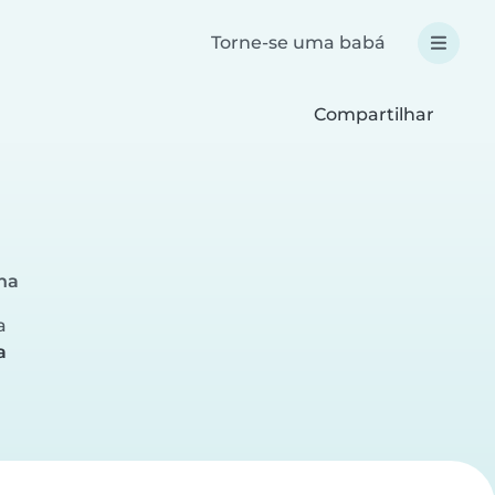
Torne-se uma babá
Compartilhar
na
a
a