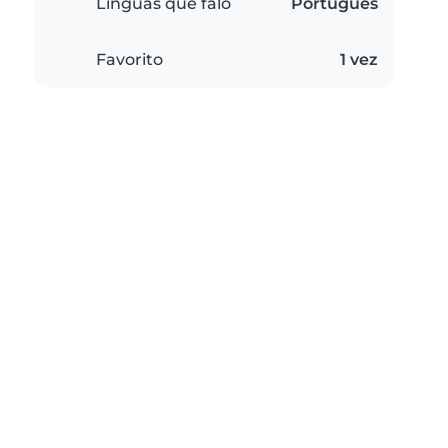
Línguas que falo
Português
Favorito
1 vez