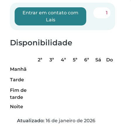
Entrar em contato com
1
Lais
Disponibilidade
2ª
3ª
4ª
5ª
6ª
Sá
Do
Manhã
Tarde
Fim de
tarde
Noite
Atualizado:
16 de janeiro de 2026