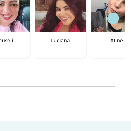
euseli
Luciana
Aline