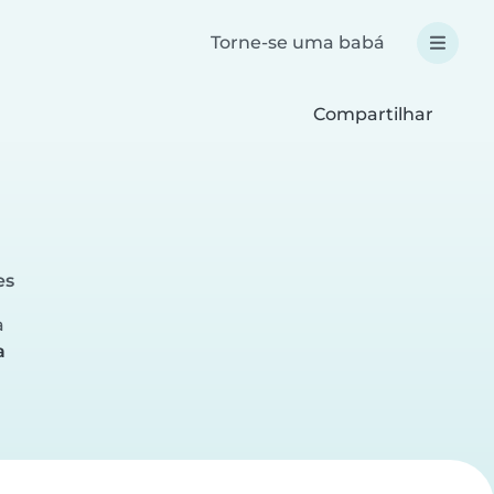
Torne-se uma babá
Compartilhar
es
a
a