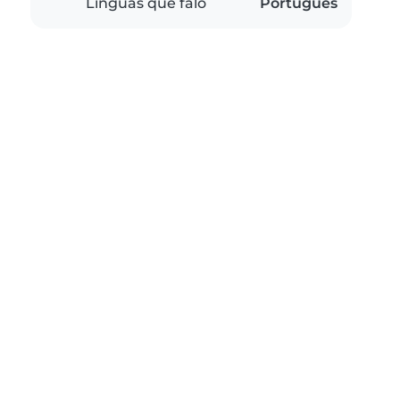
Línguas que falo
Português