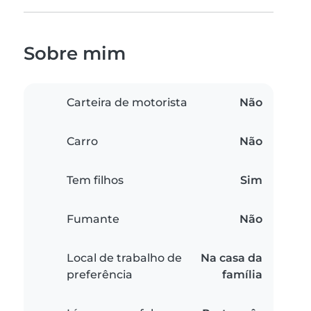
Sobre mim
Carteira de motorista
Não
Carro
Não
Tem filhos
Sim
Fumante
Não
Local de trabalho de
Na casa da
preferência
família