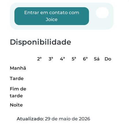
Entrar em contato com
Joice
Disponibilidade
2ª
3ª
4ª
5ª
6ª
Sá
Do
Manhã
Tarde
Fim de
tarde
Noite
Atualizado:
29 de maio de 2026