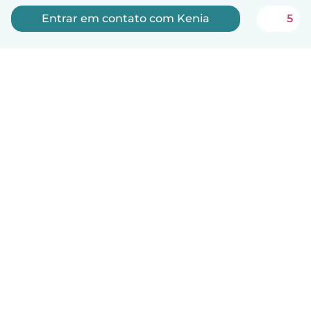
Entrar em contato com Kenia
5
Português
Como funciona
Ajuda
Termos e Privacidade
Preços
Informações sobre a empresa
Babysits para Empresas
Normas comunitárias