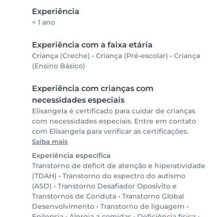
Experiência
< 1 ano
Experiência com a faixa etária
Criança (Creche)
•
Criança (Pré-escolar)
•
Criança
(Ensino Básico)
Experiência com crianças com
necessidades especiais
Elisangela é certificado para cuidar de crianças
com necessidades especiais. Entre em contato
com Elisangela para verificar as certificações.
Saiba mais
Experiência específica
Transtorno de déficit de atenção e hiperatividade
(TDAH)
•
Transtorno do espectro do autismo
(ASD)
•
Transtorno Desafiador Oposivito e
Transtornos de Conduta
•
Transtorno Global
Desenvolvimento
•
Transtorno de liguagem
•
Epilepsia
•
Alergia a comidas
•
Deficiência física
•