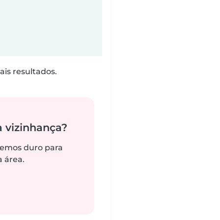
is resultados.
 vizinhança?
remos duro para
 área.