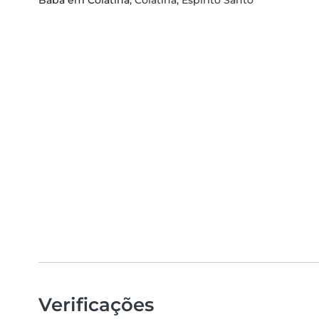
Babá em Colatina
, Colatina, Espírito Santo
Verificações