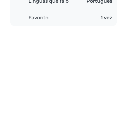
Línguas que falo
Português
Favorito
1 vez