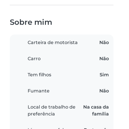
Sobre mim
Carteira de motorista
Não
Carro
Não
Tem filhos
Sim
Fumante
Não
Local de trabalho de
Na casa da
preferência
família