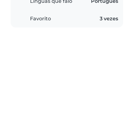
Línguas que falo
Português
Favorito
3 vezes