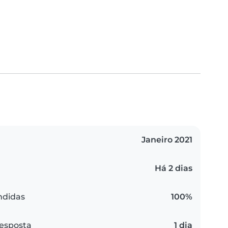
Janeiro 2021
Há 2 dias
ndidas
100%
esposta
1 dia