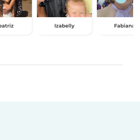
eatriz
Izabelly
Fabiana