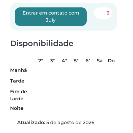
Entrar em contato com
3
July
Disponibilidade
2ª
3ª
4ª
5ª
6ª
Sá
Do
Manhã
Tarde
Fim de
tarde
Noite
Atualizado:
5 de agosto de 2026