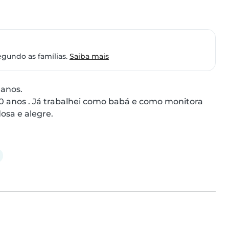
egundo as famílias.
Saiba mais
anos.

0 anos . Já trabalhei como babá e como monitora 
osa e alegre.