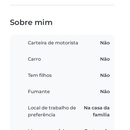
Sobre mim
Carteira de motorista
Não
Carro
Não
Tem filhos
Não
Fumante
Não
Local de trabalho de
Na casa da
preferência
família