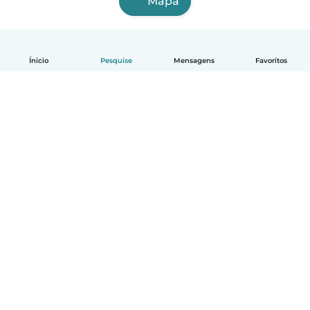
Mapa
Ínicio
Pesquise
Mensagens
Favoritos
Português
Como funciona
Ajuda
Termos e Privacidade
Preços
Informações sobre a empresa
Babysits para Empresas
Normas comunitárias