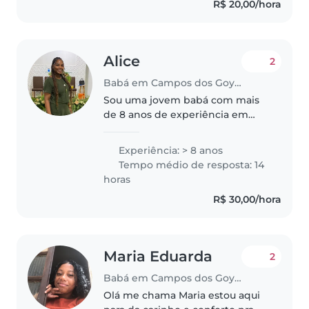
R$ 20,00/hora
música e brincar! Estou
confortável com..
Alice
2
Babá em Campos dos Goytacazes
Sou uma jovem babá com mais
de 8 anos de experiência em
cuidar de bebês, crianças em
idade pré-escolar e em idade
Experiência: > 8 anos
escolar. Sou responsável,
Tempo médio de resposta: 14
cuidadosa e paciente,. Estou
horas
disponível..
R$ 30,00/hora
Maria Eduarda
2
Babá em Campos dos Goytacazes
Olá me chama Maria estou aqui