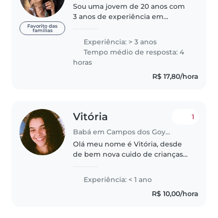
Sou uma jovem de 20 anos com
3 anos de experiência em
cuidados infantis, minhas
Favorito das
famílias
experiências são com trabalhos
Experiência: > 3 anos
voluntários e Babysist onde
Tempo médio de resposta: 4
trabalhei desde bebês até
horas
crianças em idade..
R$ 17,80/hora
Vitória
1
Babá em Campos dos Goytacazes
Olá meu nome é Vitória, desde
de bem nova cuido de crianças
para familiares. Sou apaixonada
por crianças, sou paciente,
Experiência: < 1 ano
atenciosa e alegre. Faço
R$ 10,00/hora
atividades literárias e sensoriais..