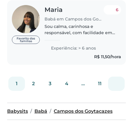
Maria
6
Babá em Campos dos Goytacazes
Sou calma, carinhosa e
responsável, com facilidade em
cuidar de crianças de todas as
Favorito das
famílias
idades. Possuo curso de
Experiência: > 6 anos
primeiros socorros, oferecendo
R$ 11,50/hora
mais segurança e tranquilidade
aos pais...
1
2
3
4
...
11
Babysits
Babá
Campos dos Goytacazes