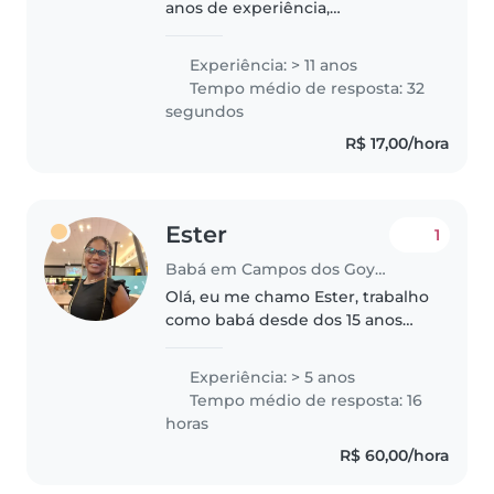
anos de experiência,
principalmente cuidando de
crianças pequenas. Tenho 53
Experiência: > 11 anos
anos e sou falante fluente de
Tempo médio de resposta: 32
Língua de Sinais e Português.
segundos
Sou uma pessoa..
R$ 17,00/hora
Ester
1
Babá em Campos dos Goytacazes
Olá, eu me chamo Ester, trabalho
como babá desde dos 15 anos
cuidando de recém nascido até
os 9 anos. gosto muito de brincar
Experiência: > 5 anos
e interagir, e ensinar coisas ex:.
Tempo médio de resposta: 16
ler, escrever, falar,..
horas
R$ 60,00/hora