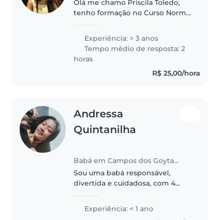
Olá me chamo Priscila Toledo,
tenho formação no Curso Normal
(Magistério), o que contribuiu
para o desenvolvimento de
Experiência: > 3 anos
conhecimentos pedagógicos e
Tempo médio de resposta: 2
prática em sala de aula.
horas
Atualmente,..
R$ 25,00/hora
Andressa
Quintanilha
Babá em Campos dos Goytacazes
Sou uma babá responsável,
divertida e cuidadosa, com 4
anos de experiência cuidando de
crianças de todas as idades.
Experiência: < 1 ano
Adoro desenhar, ler, tocar