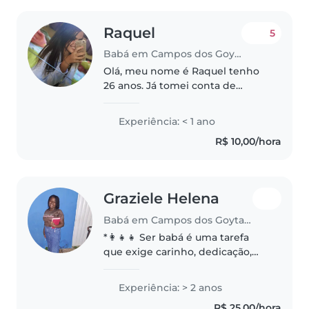
Raquel
5
Babá em Campos dos Goytacazes
Olá, meu nome é Raquel tenho
26 anos. Já tomei conta de
crianças, e recém-nascido, tenho
paciência, brinco demais, sou
Experiência: < 1 ano
amorosa, e falo demais. Irei
R$ 10,00/hora
começar em breve curso de
enfermagem,..
Graziele Helena
Babá em Campos dos Goytacazes
*👩👧👧 Ser babá é uma tarefa
que exige carinho, dedicação,
amor, pois é um trabalho que
envolve a responsabilidade de
Experiência: > 2 anos
cuidar de uma vida em
R$ 25,00/hora