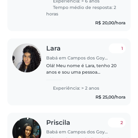
Experiência: > 6 anos
Tempo médio de resposta: 2
horas
R$ 20,00/hora
Lara
1
Babá em Campos dos Goytacazes
Olá! Meu nome é Lara, tenho 20
anos e sou uma pessoa
responsável, carinhosa e
atenciosa. Sempre tive muito
Experiência: > 2 anos
carinho por crianças e gosto
R$ 25,00/hora
bastante de cuidar, brincar e
acompanhar o
desenvolvimento..
Priscila
2
Babá em Campos dos Goytacazes