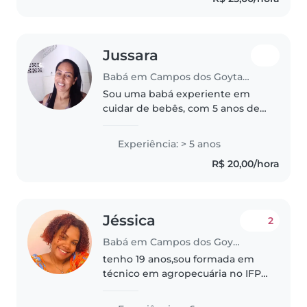
formação* ❤️ *além disso, Ser
babá é estabelecer..
Jussara
Babá em Campos dos Goytacazes
Sou uma babá experiente em
cuidar de bebês, com 5 anos de
carreira. Paciente e calma, adoro
brincar e também cozinhar para
Experiência: > 5 anos
as crianças. Aguardando com
R$ 20,00/hora
carinho por sua confiança.
Tenho..
Jéssica
2
Babá em Campos dos Goytacazes
tenho 19 anos,sou formada em
técnico em agropecuária no IFPE
desde de criança (12) eu cuidei
de crianças menores