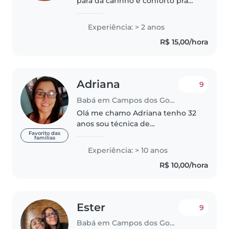
para da carinho e conforto pra
vocês
Experiência: > 2 anos
R$ 15,00/hora
Adriana
9
Babá em Campos dos Goytacazes
Olá me chamo Adriana tenho 32
anos sou técnica de
enfermagem e também tenho
Favorito das
famílias
curso e experiência na área que
Experiência: > 10 anos
estou me candidatando a vaga!!
R$ 10,00/hora
Sou pontual com meus horários
e adoro..
Ester
9
Babá em Campos dos Goytacazes