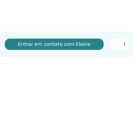
Entrar em contato com Elaine
1
Português
Como funciona
Ajuda
Termos e Privacidade
Preços
Informações sobre a empresa