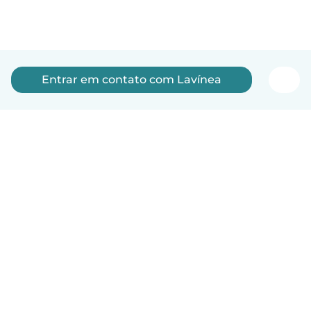
Entrar em contato com Lavínea
Português
Como funciona
Ajuda
Termos e Privacidade
Preços
Informações sobre a empresa
Babysits para Empresas
Normas comunitárias