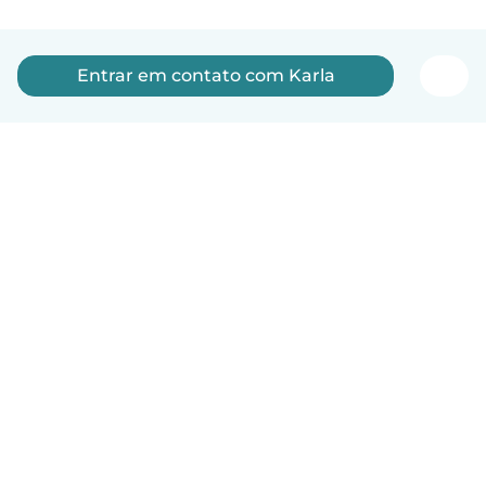
Entrar em contato com Karla
Português
Como funciona
Ajuda
Termos e Privacidade
Preços
Informações sobre a empresa
Babysits para Empresas
Normas comunitárias