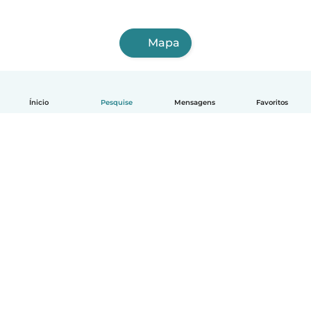
Mapa
Ínicio
Pesquise
Mensagens
Favoritos
Português
Como funciona
Ajuda
Termos e Privacidade
Preços
Informações sobre a empresa
Babysits para Empresas
Normas comunitárias