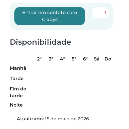
Entrar em contato com
1
Gladys
Disponibilidade
2ª
3ª
4ª
5ª
6ª
Sá
Do
Manhã
Tarde
Fim de
tarde
Noite
Atualizado:
15 de maio de 2026