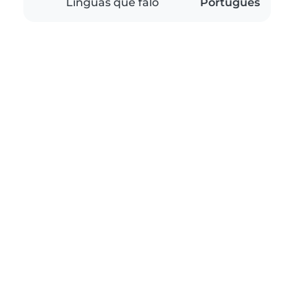
Línguas que falo
Português