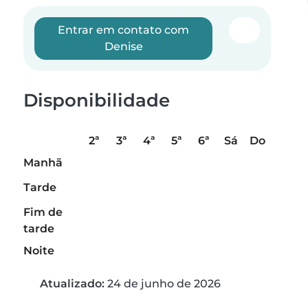
Entrar em contato com
Denise
Disponibilidade
2ª
3ª
4ª
5ª
6ª
Sá
Do
Manhã
Tarde
Fim de
tarde
Noite
Atualizado:
24 de junho de 2026