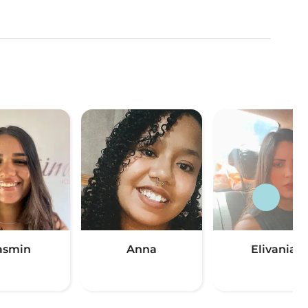
asmin
Anna
Elivania