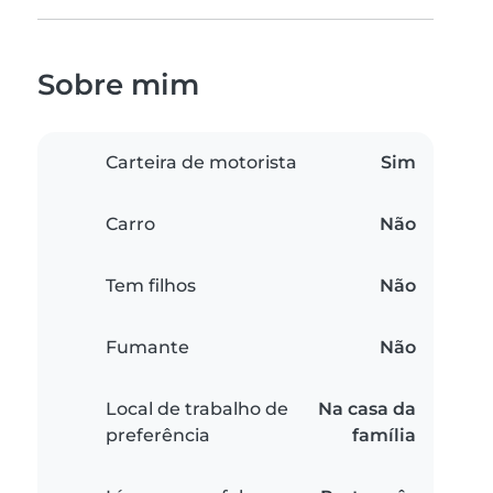
Sobre mim
Carteira de motorista
Sim
Carro
Não
Tem filhos
Não
Fumante
Não
Local de trabalho de
Na casa da
preferência
família