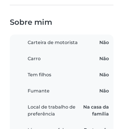
Sobre mim
Carteira de motorista
Não
Carro
Não
Tem filhos
Não
Fumante
Não
Local de trabalho de
Na casa da
preferência
família