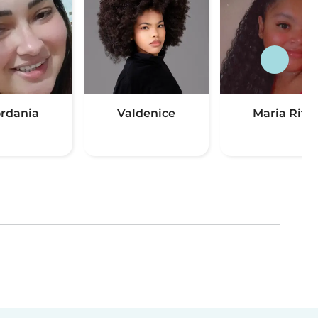
ordania
Valdenice
Maria Rita
(