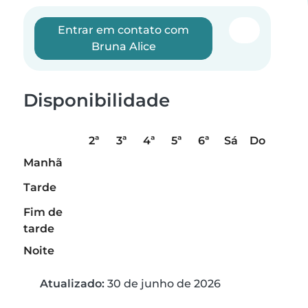
Entrar em contato com
Bruna Alice
Disponibilidade
2ª
3ª
4ª
5ª
6ª
Sá
Do
Manhã
Tarde
Fim de
tarde
Noite
Atualizado:
30 de junho de 2026