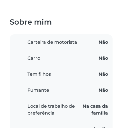
Sobre mim
Carteira de motorista
Não
Carro
Não
Tem filhos
Não
Fumante
Não
Local de trabalho de
Na casa da
preferência
família