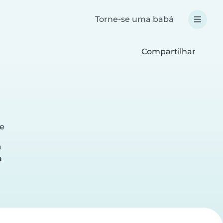
Torne-se uma babá
Compartilhar
e
a
a