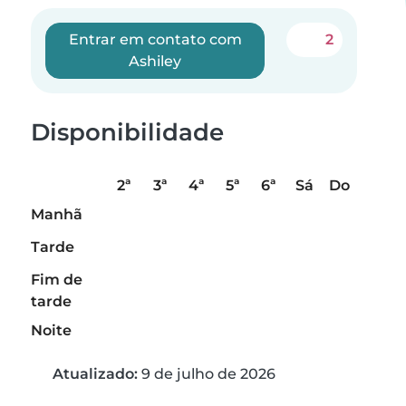
Entrar em contato com
2
Ashiley
Disponibilidade
2ª
3ª
4ª
5ª
6ª
Sá
Do
Manhã
Tarde
Fim de
tarde
Noite
Atualizado:
9 de julho de 2026