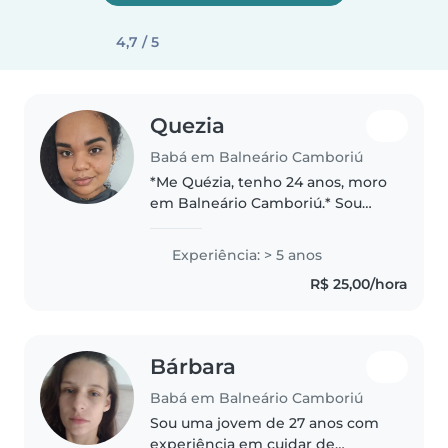
4,7 / 5
Quezia
Babá em Balneário Camboriú
*Me Quézia, tenho 24 anos, moro
em Balneário Camboriú.* Sou
uma pessoa calma e um pouco
tímida, mas que adora estar
Experiência: > 5 anos
perto de crianças e descobrir a
R$ 25,00/hora
personalidade de cada uma.
Tenho..
Bárbara
Babá em Balneário Camboriú
Sou uma jovem de 27 anos com
experiência em cuidar de