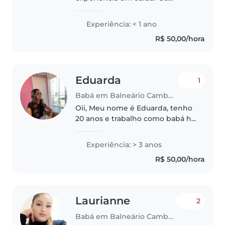
crianças de diversas idades,
incluindo todlers e pré-escolares.
Experiência: < 1 ano
Embora não tenha nenhuma
R$ 50,00/hora
certificação de primeiros
socorros, sou..
Eduarda
1
Babá em Balneário Camboriú
Oii, Meu nome é Eduarda, tenho
20 anos e trabalho como babá há
3 anos e meio. Sou responsável,
dedicada e amo cuidar de
Experiência: > 3 anos
crianças, pois acredito na
R$ 50,00/hora
importância de oferecer um
ambiente..
Laurianne
2
Babá em Balneário Camboriú