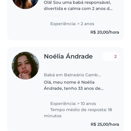
Olá! Sou uma babá responsável,
divertida e calma com 2 anos de
experiência cuidando de
crianças de todas as idades,
Experiência: > 2 anos
desde bebês até pré-escolares.
R$ 20,00/hora
Adoro passar tempo com as
crianças,..
Noélia Ándrade
2
Babá em Balneário Camboriú
Olá, meu nome é Noélia
Ándrade, tenho 33 anos de
idade, sou graduada em
Pedagogia e babá profissional da
Experiência: > 10 anos
agência em Balneário. Quero
Tempo médio de resposta: 18
uma oportunidade para atuar
minutos
como babá desenvolver..
R$ 25,00/hora