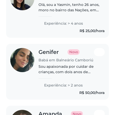
Olá, sou a Yasmin, tenho 26 anos,
moro no bairro das Nações, em
Balneário Camboriú, nasci e
morei a vida toda aqui. Sou mãe
Experiência: > 4 anos
de um menino de 4 anos, o
R$ 25,00/hora
Heitor, minha maior experiência..
Genifer
Novo
Babá em Balneário Camboriú
Sou apaixonada por cuidar de
crianças, com dois anos de
experiência cuidando de
crianças pequenas. Tenho
Experiência: > 2 anos
habilidades em desenho, leitura
R$ 50,00/hora
e artesanato, e me dou muito
bem com animais..
Amanda
Novo