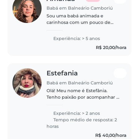
Babá em Balneário Camboriú
Sou uma babá animada e
carinhosa com um pouco de
muita experiência cuidando de
crianças pequenas. Adoro
Experiência: > 5 anos
atividades como leitura, música e
R$ 20,00/hora
artesanato. Estou disponível para
cuidar dos..
Estefania
Babá em Balneário Camboriú
Olá! Meu nome é Estefânia.
Tenho paixão por acompanhar o
crescimento das crianças e gosto
especialmente de criar
Experiência: > 2 anos
momentos de brincadeira,
Tempo médio de resposta: 2
aprendizado e diversão —
horas
sempre em um ambiente..
R$ 40,00/hora