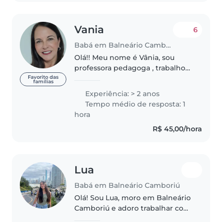
Vania
6
Babá em Balneário Camboriú
Olá!! Meu nome é Vânia, sou
professora pedagoga , trabalho
com crianças 0 até 6 anos na
Favorito das
famílias
educação infantil. Sou mãe de
Experiência: > 2 anos
gêmeas e eu fui a babá delas.
Tempo médio de resposta: 1
Amo crianças, gosto de cuidar,
hora
zelar,..
R$ 45,00/hora
Lua
Babá em Balneário Camboriú
Olá! Sou Lua, moro em Balneário
Camboriú e adoro trabalhar com
pessoas. Sou carinhosa, atenciosa