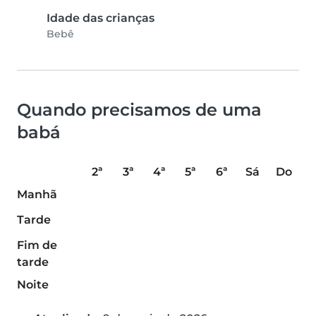
Idade das crianças
Bebê
Quando precisamos de uma
babá
2ª
3ª
4ª
5ª
6ª
Sá
Do
Manhã
Tarde
Fim de
tarde
Noite