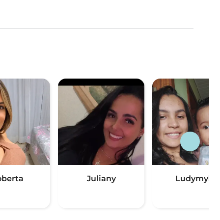
berta
Juliany
Ludymyla