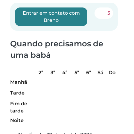
Entrar em contato com
5
Breno
Quando precisamos de
uma babá
2ª
3ª
4ª
5ª
6ª
Sá
Do
Manhã
Tarde
Fim de
tarde
Noite