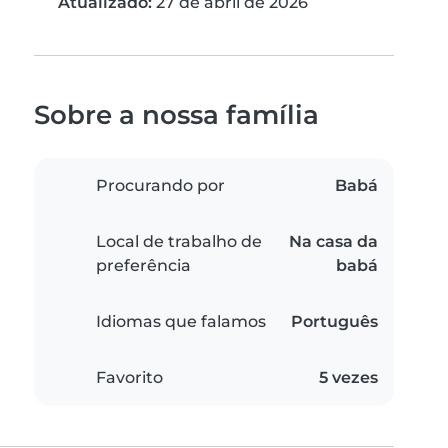
Atualizado:
27 de abril de 2026
Sobre a nossa família
Procurando por
Babá
Local de trabalho de
Na casa da
preferência
babá
Idiomas que falamos
Português
Favorito
5 vezes