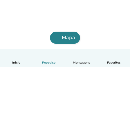
Mapa
Ínicio
Pesquise
Mensagens
Favoritos
Português
Como funciona
Ajuda
Termos e Privacidade
Preços
Informações sobre a empresa