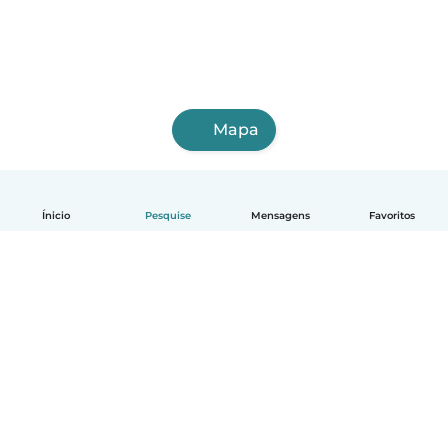
Mapa
Ínicio
Pesquise
Mensagens
Favoritos
Português
Como funciona
Ajuda
Termos e Privacidade
Preços
Informações sobre a empresa