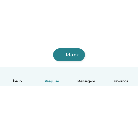
Mapa
Ínicio
Pesquise
Mensagens
Favoritos
Português
Como funciona
Ajuda
Termos e Privacidade