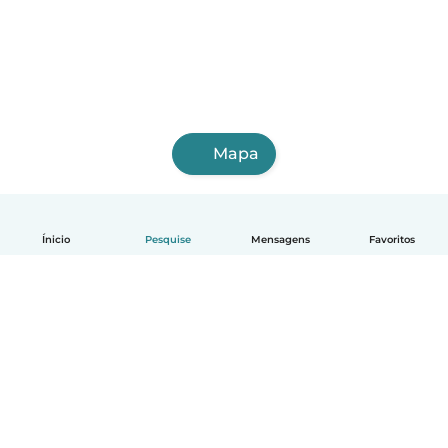
Mapa
Ínicio
Pesquise
Mensagens
Favoritos
Português
Como funciona
Ajuda
Termos e Privacidade
Preços
Informações sobre a empresa