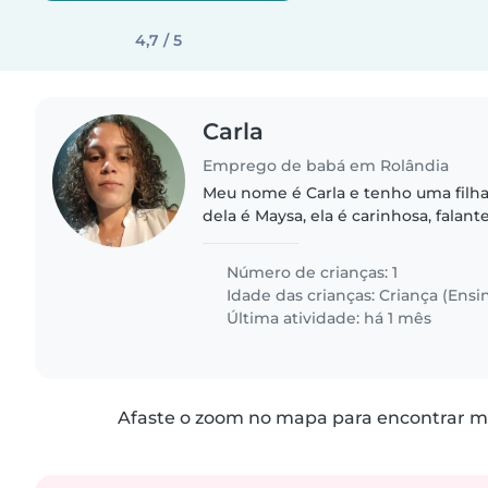
4,7 / 5
Carla
Emprego de babá em Rolândia
Meu nome é Carla e tenho uma filh
dela é Maysa, ela é carinhosa, falant
alguém com referência para buscá-la
e ficar..
Número de crianças: 1
Idade das crianças:
Criança (Ensi
Última atividade: há 1 mês
Afaste o zoom no mapa para encontrar ma