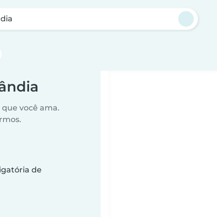
dia
ândia
o que você ama.
ermos.
gatória de