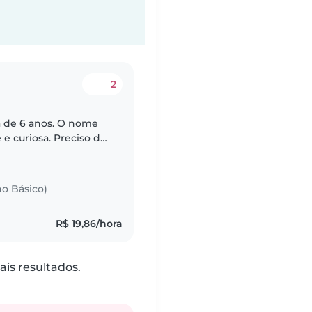
2
a de 6 anos. O nome
e e curiosa. Preciso de
 na escola as 17 horas
no Básico)
R$ 19,86/hora
is resultados.