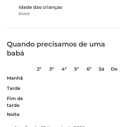
Idade das crianças
Bebê
Quando precisamos de uma
babá
2ª
3ª
4ª
5ª
6ª
Sá
Do
Manhã
Tarde
Fim de
tarde
Noite