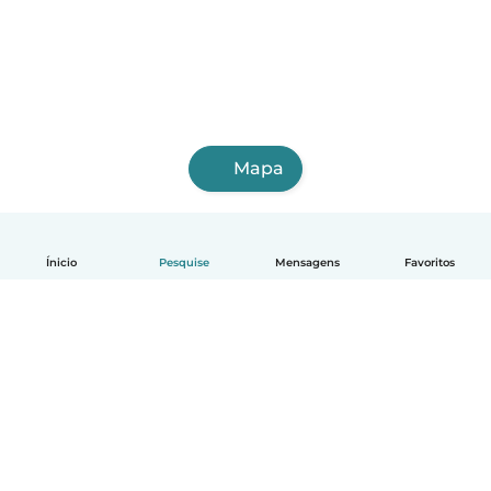
Mapa
Ínicio
Pesquise
Mensagens
Favoritos
Português
Como funciona
Ajuda
Termos e Privacidade
Preços
Informações sobre a empresa