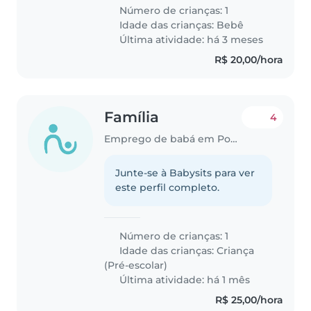
muito amigável. Preferimos que
Número de crianças: 1
a babá venha até nossa casa. Se
Idade das crianças:
Bebê
você tem experiência com
Última atividade: há 3 meses
bebês..
R$ 20,00/hora
Família
4
Emprego de babá em Poços de Caldas
Junte-se à Babysits para ver
este perfil completo.
Número de crianças: 1
Idade das crianças:
Criança
(Pré-escolar)
Última atividade: há 1 mês
R$ 25,00/hora