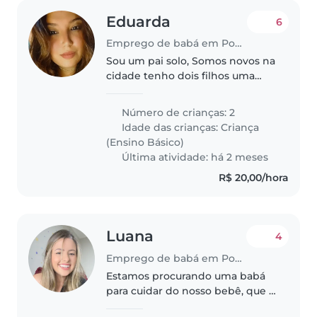
Eduarda
6
Emprego de babá em Poços de Caldas
Sou um pai solo, Somos novos na
cidade tenho dois filhos uma
menina e um menino são muito
inteligentes, extrovertidos,
Número de crianças: 2
muito carinhosos e preciso de
Idade das crianças:
Criança
uma pessoa de confiança e que
(Ensino Básico)
goste..
Última atividade: há 2 meses
R$ 20,00/hora
Luana
4
Emprego de babá em Poços de Caldas
Estamos procurando uma babá
para cuidar do nosso bebê, que é
cheio de energia, afetuoso e