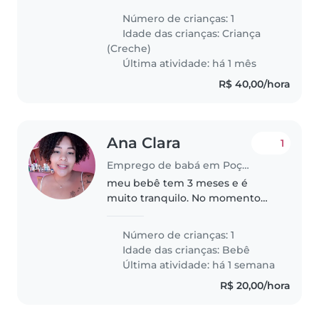
também Precisaríamos de uma
Número de crianças: 1
babá pra olhar ela no máximo 1
Idade das crianças:
Criança
hora ou nem isso Seria mais pra
(Creche)
da..
Última atividade: há 1 mês
R$ 40,00/hora
Ana Clara
1
Emprego de babá em Poços de Caldas
meu bebê tem 3 meses e é
muito tranquilo. No momento
estou precisando para hoje a
noite, de preferência na minha
Número de crianças: 1
casa.
Idade das crianças:
Bebê
Última atividade: há 1 semana
R$ 20,00/hora