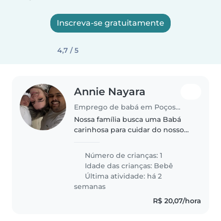
Inscreva-se gratuitamente
4,7 / 5
Annie Nayara
Emprego de babá em Poços de Caldas
Nossa família busca uma Babá
carinhosa para cuidar do nosso
bebê. Valorizamos muito quem
também se sinta à vontade para
Número de crianças: 1
ajudar com as tarefas domésticas
Idade das crianças:
Bebê
leves. Temos um ambiente
Última atividade: há 2
acolhedor..
semanas
R$ 20,07/hora