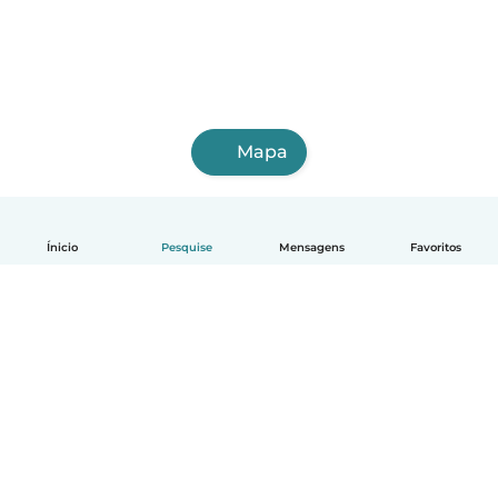
Mapa
Ínicio
Pesquise
Mensagens
Favoritos
Português
Como funciona
Ajuda
Termos e Privacidade
Preços
Informações sobre a empresa