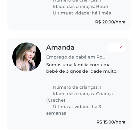
Idade das crianças:
Bebê
Última atividade: há 1 mês
R$ 20,00/hora
Amanda
4
Emprego de babá em Poços de Caldas
Somos uma família com uma
bebê de 3 qnos de idade muito
ativo, curioso e inteligente.
Estamos procurando uma babá
Número de crianças: 1
confiável, atenciosa e com
Idade das crianças:
Criança
experiência no cuidado de
(Creche)
bebês que possa..
Última atividade: há 3
semanas
R$ 15,00/hora