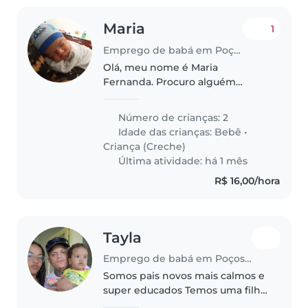
Maria
1
Emprego de babá em Poços de Caldas
Olá, meu nome é Maria
Fernanda. Procuro alguém
responsável é com experiência
para olhar meus filhos. Agnes de
Número de crianças: 2
1 ano e 5 meses, e Noah de 1 mês.
Idade das crianças:
Bebê
•
Ambos são muito tranquilos, não
Criança (Creche)
dão..
Última atividade: há 1 mês
R$ 16,00/hora
Tayla
Emprego de babá em Poços de Caldas
Somos pais novos mais calmos e
super educados Temos uma filha
calma e muito brincalhona