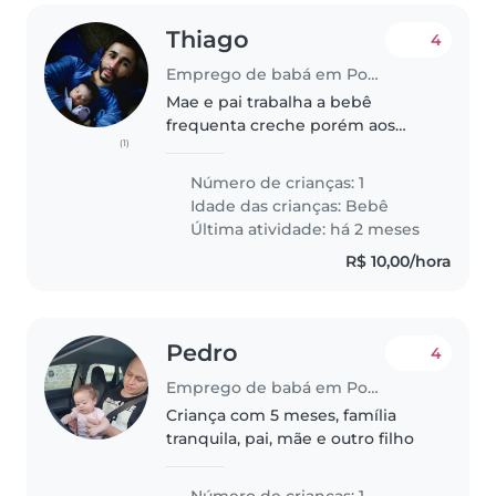
Thiago
4
Emprego de babá em Poços de Caldas
Mae e pai trabalha a bebê
frequenta creche porém aos
(1)
finais de semana e feriado vamos
precisar de uma baba
Número de crianças: 1
preferência que fique em nossa
Idade das crianças:
Bebê
residência.
Última atividade: há 2 meses
R$ 10,00/hora
Pedro
4
Emprego de babá em Poços de Caldas
Criança com 5 meses, família
tranquila, pai, mãe e outro filho
Número de crianças: 1