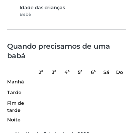
Idade das crianças
Bebê
Quando precisamos de uma
babá
2ª
3ª
4ª
5ª
6ª
Sá
Do
Manhã
Tarde
Fim de
tarde
Noite