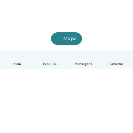
Mapa
Ínicio
Pesquise
Mensagens
Favoritos
Português
Como funciona
Ajuda
Termos e Privacidade
Preços
Informações sobre a empresa