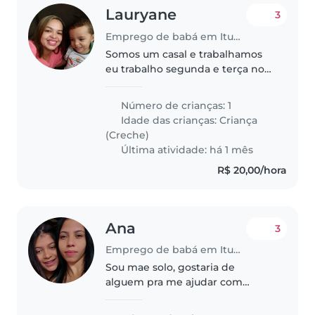
Lauryane
3
Emprego de babá em Itumbiara
Somos um casal e trabalhamos
eu trabalho segunda e terça no
período vespertino e precisava
de uma babá das 12 as 17, somos
Número de crianças: 1
uma família muito tranquila, não
Idade das crianças:
Criança
será necessário realizar..
(Creche)
Última atividade: há 1 mês
R$ 20,00/hora
Ana
3
Emprego de babá em Itumbiara
Sou mae solo, gostaria de
alguem pra me ajudar com
muito carinho e amor.