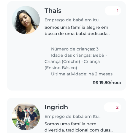
Thais
1
Emprego de babá em Itumbiara
Somos uma família alegre em
busca de uma babá dedicada
para cuidar de nossos três filhos,
um bebê, um pré-escolar e um
Número de crianças: 3
escolar. Nossas crianças são
Idade das crianças:
Bebê
•
amigáveis, faladoras e adoram
Criança (Creche)
•
Criança
brincar...
(Ensino Básico)
Última atividade: há 2 meses
R$ 19,80/hora
Ingridh
2
Emprego de babá em Itumbiara
Somos uma família bem
divertida, tradicional com duas