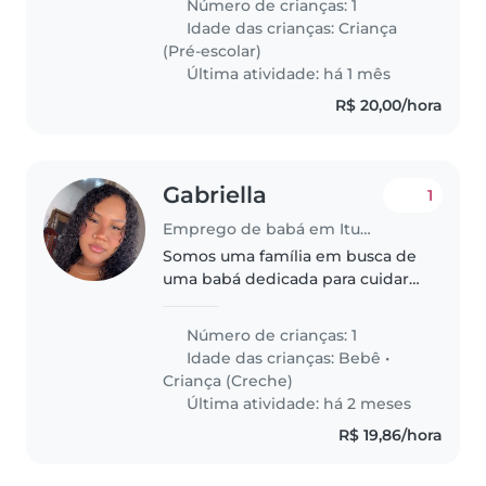
Número de crianças: 1
Idade das crianças:
Criança
(Pré-escolar)
Última atividade: há 1 mês
R$ 20,00/hora
Gabriella
1
Emprego de babá em Itumbiara
Somos uma família em busca de
uma babá dedicada para cuidar
do nosso filho, um bebê cheio de
energia, curiosidade e
Número de crianças: 1
brincadeiras. Preferimos que o
Idade das crianças:
Bebê
•
cuidado seja na casa da babá. Se..
Criança (Creche)
Última atividade: há 2 meses
R$ 19,86/hora