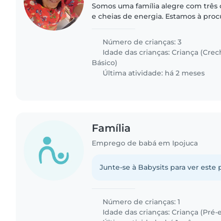
Somos uma família alegre com três 
e cheias de energia. Estamos à pro
se sinta à vontade para cozinhar e 
nossas crianças..
Número de crianças: 3
Idade das crianças:
Criança (Crec
Básico)
Última atividade: há 2 meses
Família
Emprego de babá em Ipojuca
Junte-se à Babysits para ver este 
Número de crianças: 1
Idade das crianças:
Criança (Pré-e