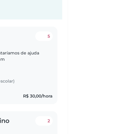
5
staríamos de ajuda
gem
scolar)
R$ 30,00/hora
bino
2