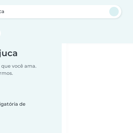
ca
juca
o que você ama.
ermos.
gatória de