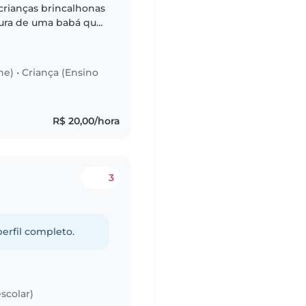
crianças brincalhonas
cura de uma babá que
que possa cuidar das
he)
•
Criança (Ensino
R$ 20,00/hora
3
perfil completo.
scolar)